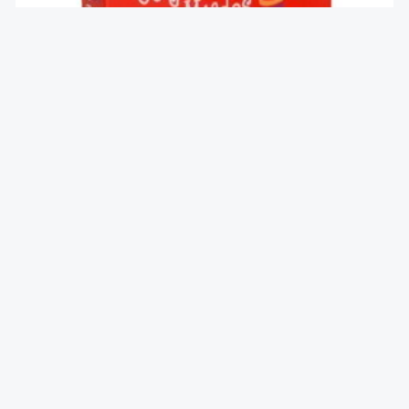
Yo y mis miedos
$
11.990
AÑADIR AL CARRITO