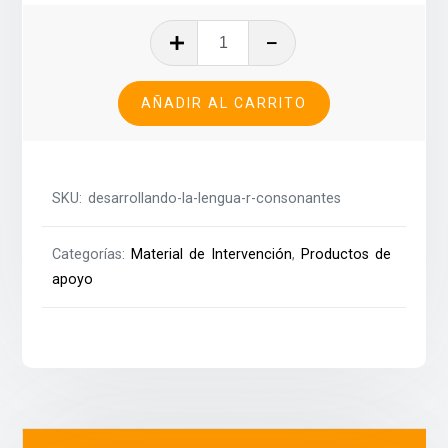
Desarrollando
la
lengua:
AÑADIR AL CARRITO
R
+
Consonantes
cantidad
SKU:
desarrollando-la-lengua-r-consonantes
Categorías:
Material de Intervención
,
Productos de
apoyo