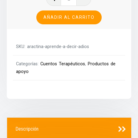
aprende
a
AÑADIR AL CARRITO
decir
adiós
cantidad
SKU:
aractina-aprende-a-decir-adios
Categorías:
Cuentos Terapéuticos
,
Productos de
apoyo
Descripción